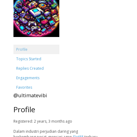
Profile
Topics Started
Replies Created
Engagements
Favorites
@ultimatevibi
Profile
Registered: 2 years, 3 months ago
Dalam industri perjudian daring yang
berkembang pesat, mencari agen
Slot88
terbaru