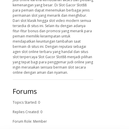
kemenangan yang besar. Di Slot Gacor Slot88
para pemain dapat menemukan berbagai jenis
permainan slot yang menarik dan menghibur.
Dari slot klasik hingga slot video modern semua
tersedia di situs ini. Selain itu dengan adanya
fitur-fitur bonus dan promosi yang menarik para
pemain memiliki kesempatan untuk
mendapatkan keuntungan tambahan saat
bermain di situs ini. Dengan reputasi sebagai
agen slot online terbaru yang handal dan situs
slot terpercaya Slot Gacor Slot88 menjadi pilihan
yang tepat bagi para penggemar judi online yang
ingin merasakan sensasi bermain slot secara
online dengan aman dan nyaman.
Forums
Topics Started: 0
Replies Created: 0
Forum Role: Member