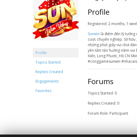
Profile
Registered: 2 months, 1 wee
Sunwin
là điểm đến lý tưởng 
cược chuyên nghiệp. Sở hữu 
những phút giây vui chơi đá
yên tâm tận hưởng niềm vui 
Profile
Xiển, Long Phước, Hồ Chí Mi
#conggamesunwin #nhacais
Topics Started
Replies Created
Forums
Engagements
Favorites
Topics Started: 0
Replies Created: 0
Forum Role: Participant